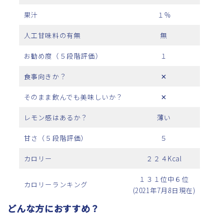
果汁
１%
人工甘味料の有無
無
お勧め度（５段階評価）
１
食事向きか？
✕
そのまま飲んでも美味しいか？
✕
レモン感はあるか？
薄い
甘さ（５段階評価）
５
カロリー
２２４Kcal
１３１位中６位
カロリーランキング
(2021年7月8日現在)
どんな方におすすめ？