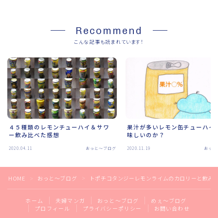
Recommend
こんな記事も読まれています！
果汁が多いレモン缶チューハイ
４５種類のレモンチューハイ＆サワ
味しいのか？
ー飲み比べた感想
2020.04.11
おっと～ブログ
2020.11.19
おっと
HOME
おっと～ブログ
トポチコタンジーレモンライムのカロリーと飲み
＞
＞
ホーム
夫婦マンガ
おっと～ブログ
めぇ～ブログ
プロフィール
プライバシーポリシー
お問い合わせ