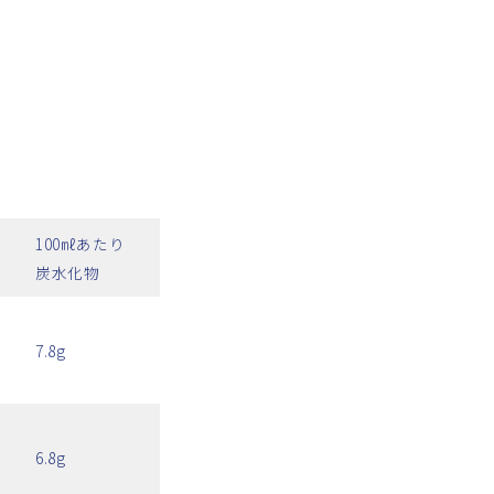
100㎖あたり
炭水化物
7.8g
6.8g