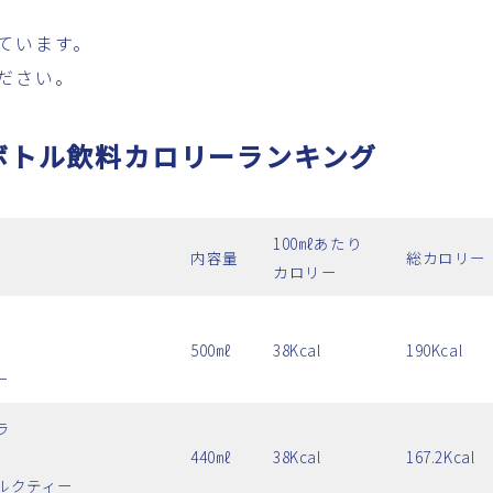
ています。
ださい。
ボトル飲料カロリーランキング
100㎖あたり
内容量
総カロリー
カロリー
500㎖
38Kcal
190Kcal
ー
ラ
440㎖
38Kcal
167.2Kcal
ルクティー