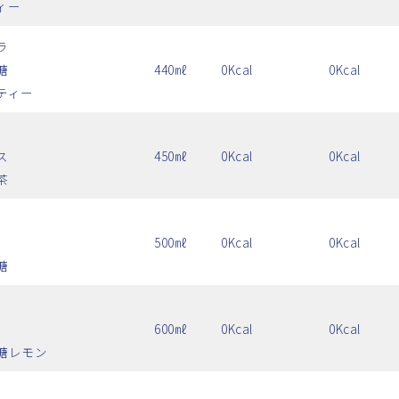
ィー
ラ
糖
440㎖
0Kcal
0Kcal
ティー
ス
450㎖
0Kcal
0Kcal
茶
500㎖
0Kcal
0Kcal
糖
600㎖
0Kcal
0Kcal
糖レモン