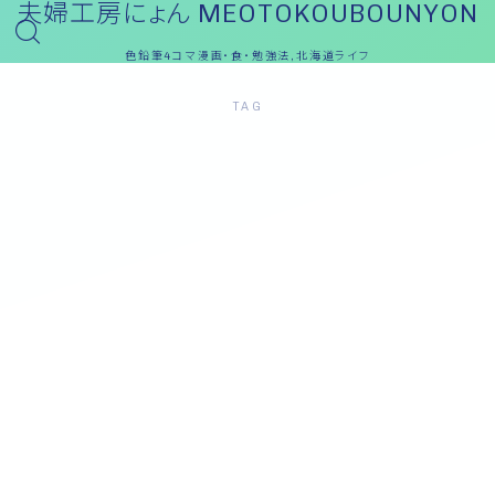
夫婦工房にょん MEOTOKOUBOUNYON
色鉛筆4コマ漫画・食・勉強法,北海道ライフ
TAG