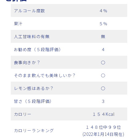
アルコール度数
４％
果汁
５％
人工甘味料の有無
無
お勧め度（５段階評価）
４
食事向きか？
○
そのまま飲んでも美味しいか？
○
レモン感はあるか？
○
甘さ（５段階評価）
３
カロリー
１５４Kcal
１４８位中９９位
カロリーランキング
(2022年1月14日現在)