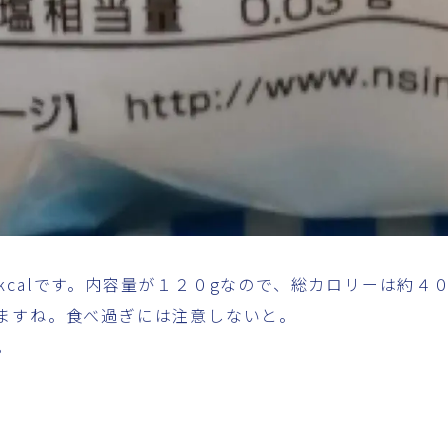
calです。内容量が１２０gなので、総カロリーは約４０
ますね。食べ過ぎには注意しないと。
。