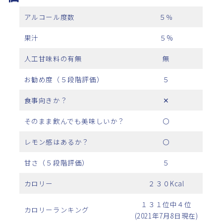
アルコール度数
５％
果汁
５%
人工甘味料の有無
無
お勧め度（５段階評価）
５
食事向きか？
✕
そのまま飲んでも美味しいか？
〇
レモン感はあるか？
〇
甘さ（５段階評価）
５
カロリー
２３０Kcal
１３１位中４位
カロリーランキング
(2021年7月8日現在)