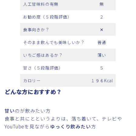
人工甘味料の有無
無
お勧め度（５段階評価）
２
食事向きか？
✕
そのまま飲んでも美味しいか？
普通
いちご感はあるか？
薄い
甘さ（５段階評価）
５
カロリー
１９６Kcal
どんな方におすすめ？
甘い
のが飲みたい方
食事と共にとというよりは、落ち着いて、テレビや
YouTubeを見ながら
ゆっくり飲みたい
方