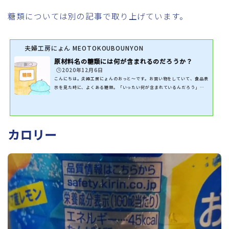
糖類については別の記事で取り上げています。
夫婦工房にょん MEOTOKOUBOUNYON
原材料名の糖類には何が含まれるのだろうか？
🕒️2020年12月6日
こんにちは。夫婦工房にょんのおっと～です。お買い物をしていて、食品表
示を見た時に、よくある糖類。「いったい何が含まれているんだろう」と
思います。糖類ですので、いろんな種類の糖が含まれているのは分かりので
すが、具体的には書かれていません。内閣府の定める食品表示基準の複雑
さもあり、様々な資料を見れば見るほど分からなくなっていきます。今回調
べたものを分かりやすく書きたいと思います。糖類には何が含まれるのか食
カロリー
品表示法により、商品を販売するにあたって、どんな材料を使ったのか、
表示する義務があります。何...