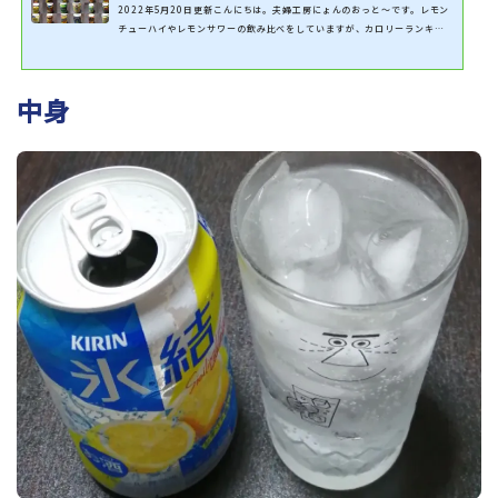
2022年5月20日更新こんにちは。夫婦工房にょんのおっと～です。レモン
チューハイやレモンサワーの飲み比べをしていますが、カロリーランキン
グを表にしました。飲んだ商品だけ表にしています。計算方法は１００㎖当
たりのカロリー×３.５です。参考にしていただければと思います。中には
４００㎖のものもあります。総カロリー計算ですのでその場合は、４をかけ
中身
ています。時々更新します。レモンチューハイ＆サワー総カロリーランキン
グ 1位 コカ・コーラ 檸檬堂 鬼レモン 280Kcal2位 眞露 サンキスト
レモネードサワー 273Kcal3位...