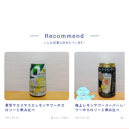
SHARE
Recommend
こんな記事も読まれています！
東京ヤエスヤスエレモンサワーのカ
極上レモンサワースーパーレモ
ロリーと飲み比べ
ワーのカロリーと飲み比べ
2021.05.21
おっと～ブログ
2022.01.18
おっと