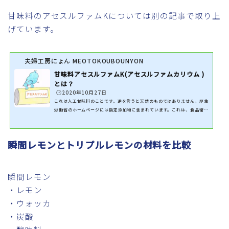
甘味料のアセスルファムKについては別の記事で取り上
げています。
夫婦工房にょん MEOTOKOUBOUNYON
甘味料アセスルファムK(アセスルファムカリウム )
とは？
🕒️2020年10月27日
これは人工甘味料のことです。逆を言うと天然のものではありません。厚生
労働省のホームページには指定添加物に含まれています。これは、食品衛生
法第10条に基づいて、厚生労働大臣が使用してよいと定めた食品添加物で
す。 このアセスルファムK は使用してもよい食品や使用数量の上限などの
使用基準が決められています。 アセスルファムKはどのように作られるの
瞬間レモンとトリプルレモンの材料を比較
か？ どのようにアセスルファムKが作られるのでしょうか？コカ・コーラ
さんのホームページを見てみますと、酢酸（さくさん）を原料として作ら
れており、砂糖の２００倍の甘さ...
瞬間レモン
・レモン
・ウォッカ
・炭酸