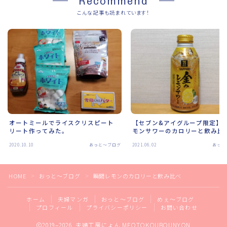
Recommend
こんな記事も読まれています！
オートミールでライスクリスピート
【セブン&アイグループ限定】
リート作ってみた。
モンサワーのカロリーと飲み比
2020.10.10
おっと～ブログ
2021.06.02
おっと
HOME
おっと～ブログ
瞬間レモンのカロリーと飲み比べ
＞
＞
ホーム
夫婦マンガ
おっと～ブログ
めぇ～ブログ
プロフィール
プライバシーポリシー
お問い合わせ
2019–2026 夫婦工房にょん MEOTOKOUBOUNYON