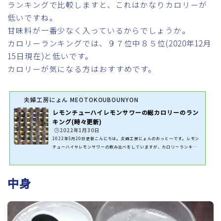
ランキングで比較しますと、これはかなりカロリーが
低いですね。
甘味料が一番少なく入っているからでしょうか。
カロリーランキングでは、９７位中８５位(2020年12月
15日現在)と低いです。
カロリーが気になる方はおすすめです。
夫婦工房にょん MEOTOKOUBOUNYON
レモンチューハイレモンサワーの総カロリーのラン
キング(時々更新)
🕒️2022年1月30日
2022年5月20日更新こんにちは。夫婦工房にょんのおっと～です。レモン
チューハイやレモンサワーの飲み比べをしていますが、カロリーランキン
グを表にしました。飲んだ商品だけ表にしています。計算方法は１００㎖当
たりのカロリー×３.５です。参考にしていただければと思います。中には
４００㎖のものもあります。総カロリー計算ですのでその場合は、４をかけ
中身
ています。時々更新します。レモンチューハイ＆サワー総カロリーランキン
グ 1位 コカ・コーラ 檸檬堂 鬼レモン 280Kcal2位 眞露 サンキスト
レモネードサワー 273Kcal3位...