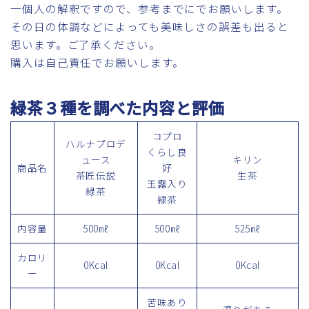
一個人の解釈ですので、参考までにでお願いします。
その日の体調などによっても美味しさの誤差も出ると
思います。ご了承ください。
購入は自己責任でお願いします。
緑茶３種を調べた内容と評価
コプロ
ハルナプロデ
くらし良
ュース
キリン
商品名
好
茶匠伝説
生茶
玉露入り
緑茶
緑茶
内容量
500㎖
500㎖
525㎖
カロリ
0Kcal
0Kcal
0Kcal
ー
苦味あり