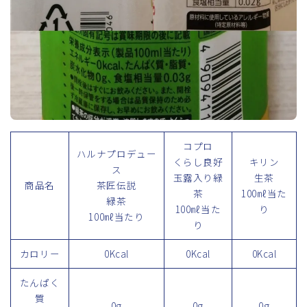
コプロ
ハルナプロデュー
くらし良好
キリン
ス
玉露入り緑
生茶
商品名
茶匠伝説
茶
100㎖当た
緑茶
100㎖当た
り
100㎖当たり
り
カロリー
0Kcal
0Kcal
0Kcal
たんぱく
質
0g
0g
0g