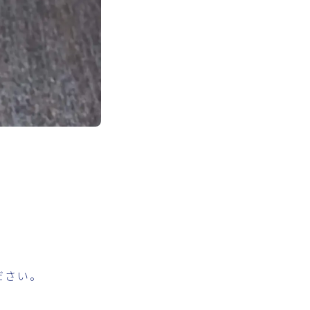
。
ださい。