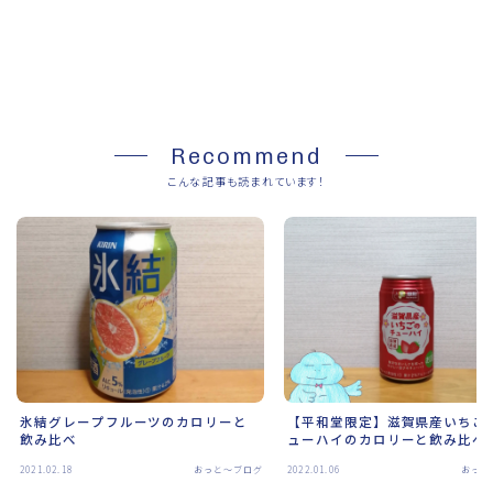
SHARE
Recommend
こんな記事も読まれています！
氷結グレープフルーツのカロリーと
【平和堂限定】滋賀県産いちご
飲み比べ
ューハイのカロリーと飲み比べ
2021.02.18
おっと～ブログ
2022.01.06
おっと