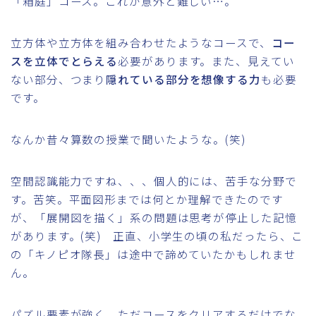
「箱庭」コース。これが意外と難しい…。
立方体や立方体を組み合わせたようなコースで、
コー
スを立体でとらえる
必要があります。また、見えてい
ない部分、つまり
隠れている部分を想像する力
も必要
です。
なんか昔々算数の授業で聞いたような。(笑)
空間認識能力ですね、、、個人的には、苦手な分野で
す。苦笑。平面図形までは何とか理解できたのです
が、「展開図を描く」系の問題は思考が停止した記憶
があります。(笑) 正直、小学生の頃の私だったら、こ
の「キノピオ隊長」は途中で諦めていたかもしれませ
ん。
パズル要素が強く、ただコースをクリアするだけでな