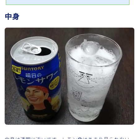
たりのカロリー×３.５です。参考にしていただければと思います。中には
４００㎖のものもあります。総カロリー計算ですのでその場合は、４をかけ
中身
ています。時々更新します。レモンチューハイ＆サワー総カロリーランキン
グ 1位 コカ・コーラ 檸檬堂 鬼レモン 280Kcal2位 眞露 サンキスト
レモネードサワー 273Kcal3位...