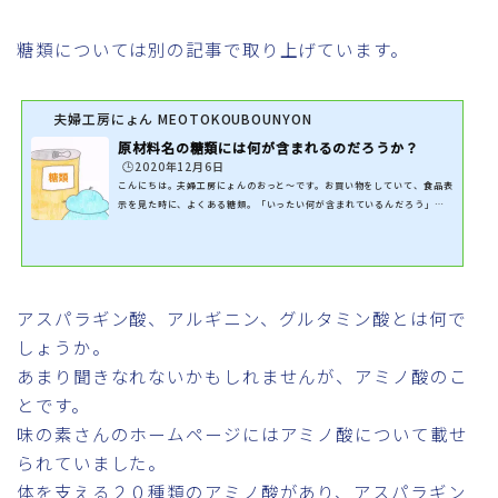
糖類については別の記事で取り上げています。
夫婦工房にょん MEOTOKOUBOUNYON
原材料名の糖類には何が含まれるのだろうか？
🕒️2020年12月6日
こんにちは。夫婦工房にょんのおっと～です。お買い物をしていて、食品表
示を見た時に、よくある糖類。「いったい何が含まれているんだろう」と
思います。糖類ですので、いろんな種類の糖が含まれているのは分かりので
すが、具体的には書かれていません。内閣府の定める食品表示基準の複雑
さもあり、様々な資料を見れば見るほど分からなくなっていきます。今回調
べたものを分かりやすく書きたいと思います。糖類には何が含まれるのか食
品表示法により、商品を販売するにあたって、どんな材料を使ったのか、
アスパラギン酸、アルギニン、グルタミン酸とは何で
表示する義務があります。何...
しょうか。
あまり聞きなれないかもしれませんが、アミノ酸のこ
とです。
味の素さんのホームページにはアミノ酸について載せ
られていました。
体を支える２０種類のアミノ酸があり、アスパラギン