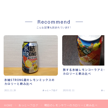
Recommend
こんな記事も読まれています！
旅する氷結レモンコーラアミー
カロリーと飲み比べ
氷結STRONG夏のレモンミックスの
カロリーと飲み比べ
2021.11.26
おっと～ブログ
2020.02.11
おっと
HOME
おっと～ブログ
明日のレモンサワーのカロリーと飲み比べ
＞
＞