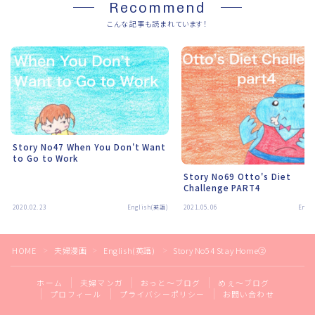
Recommend
こんな記事も読まれています！
Story No47 When You Don't Want
to Go to Work
Story No69 Otto's Diet
Challenge PART4
2020.02.23
English(英語)
2021.05.06
Engl
HOME
夫婦漫画
English(英語)
Story No54 Stay Home②
＞
＞
＞
ホーム
夫婦マンガ
おっと～ブログ
めぇ～ブログ
プロフィール
プライバシーポリシー
お問い合わせ