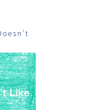
Doesn’t