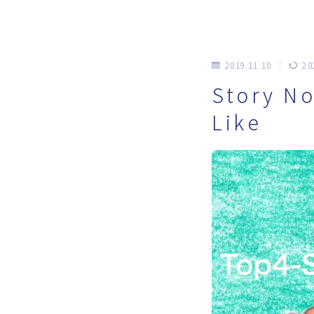
2019.11.10
20
Story No
Like