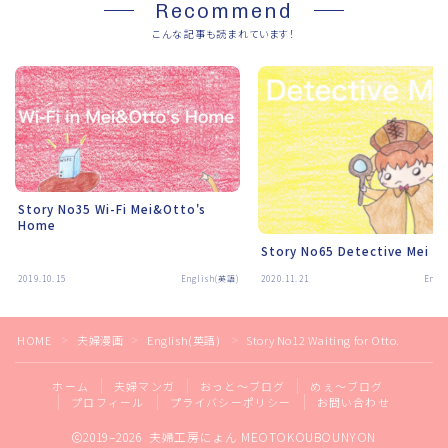
Recommend
こんな記事も読まれています！
Story No35 Wi-Fi Mei&Otto's
Home
Story No65 Detective Mei
2019.10.15
English(英語)
2020.11.21
Engl
HOME
夫婦漫画
English(英語)
Story No12 Waiting for Otto.
＞
＞
＞
ホーム
夫婦マンガ
おっと～ブログ
めぇ～ブログ
プロフィール
プライバシーポリシー
お問い合わせ
2019–2026 夫婦工房にょん MEOTOKOUBOUNYON