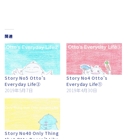
関連
Story No5 Otto’s
Story No4 Otto’s
Everyday Life②
Everyday Life①
2019年5月7日
2019年4月30日
Story No40 Only Thing