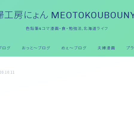
工房にょん MEOTOKOUBOUN
色鉛筆4コマ漫画・食・勉強法,北海道ライフ
ブログ
おっと～ブログ
めぇ～ブログ
夫婦漫画
プ
20.10.11
English(英語)