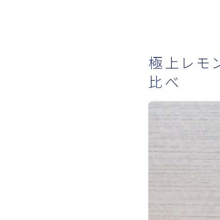
極上レモ
比べ