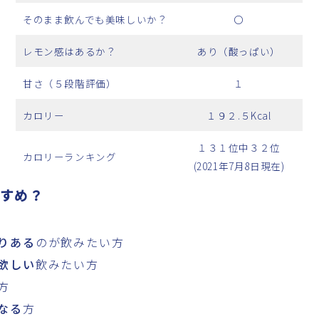
そのまま飲んでも美味しいか？
〇
レモン感はあるか？
あり（酸っぱい）
甘さ（５段階評価）
１
カロリー
１９２.５Kcal
１３１位中３２位
カロリーランキング
(2021年7月8日現在)
すめ？
りある
のが飲みたい方
欲しい
飲みたい方
方
なる
方