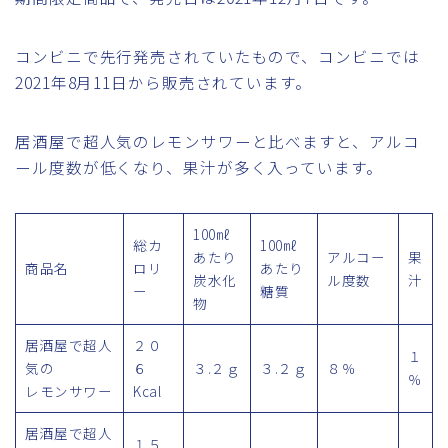
コンビニで先行発売されていたもので、コンビニでは
2021年8月11日から販売されています。
居酒屋で超人気のレモンサワーと比べますと、アルコ
ール度数が低くなり、果汁が多く入っています。
100㎖
総カ
100㎖
あたり
アルコー
果
商品名
ロリ
あたり
炭水化
ル度数
汁
ー
糖質
物
居酒屋で超人
２０
１
気の
６
３.２ｇ
３.２ｇ
８％
％
レモンサワー
Kcal
居酒屋で超人
１５