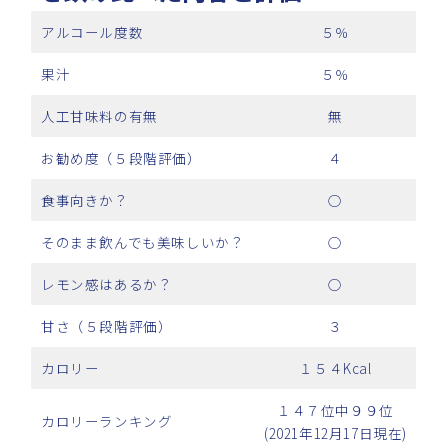
アルコール度数
５％
果汁
５％
人工甘味料の有無
無
お勧め度（５段階評価）
４
食事向きか？
○
そのまま飲んでも美味しいか？
○
レモン感はあるか？
○
甘さ（５段階評価）
３
カロリー
１５４Kcal
１４７位中９９位
カロリーランキング
(2021年12月17日現在)