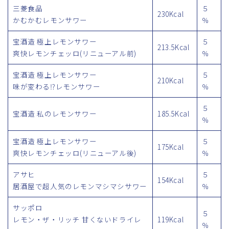
三菱食品
５
230Kcal
かむかむレモンサワー
％
宝酒造 極上レモンサワー
５
213.5Kcal
爽快レモンチェッロ(リニューアル前)
％
宝酒造 極上レモンサワー
５
210Kcal
味が変わる⁉レモンサワー
％
５
宝酒造 私のレモンサワー
185.5Kcal
％
宝酒造 極上レモンサワー
５
175Kcal
爽快レモンチェッロ(リニューアル後)
％
アサヒ
５
154Kcal
居酒屋で超人気のレモンマシマシサワー
％
サッポロ
５
レモン・ザ・リッチ 甘くないドライレ
119Kcal
％