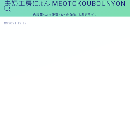
夫婦工房にょん MEOTOKOUBOUNYON
色鉛筆4コマ漫画・食・勉強法,北海道ライフ
2021.12.17
おっと～ブログ