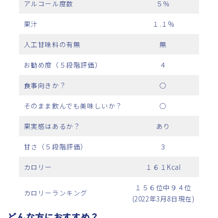
アルコール度数
５％
果汁
１.１%
人工甘味料の有無
無
お勧め度（５段階評価）
４
食事向きか？
○
そのまま飲んでも美味しいか？
○
果実感はあるか？
あり
甘さ（５段階評価）
３
カロリー
１６１Kcal
１５６位中９４位
カロリーランキング
(2022年3月8日現在)
どんな方におすすめ？