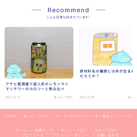
Recommend
こんな記事も読まれています！
原材料名の糖類には何が含まれ
だろうか？
アサヒ居酒屋で超人気のレモンマシ
マシサワーのカロリーと飲み比べ
2021.12.17
おっと～ブログ
2020.12.06
おっと
HOME
おっと～ブログ
ザ・カクテルクラフトレモン香るジンジャーソー
＞
＞
ホーム
夫婦マンガ
おっと～ブログ
めぇ～ブログ
プロフィール
プライバシーポリシー
お問い合わせ