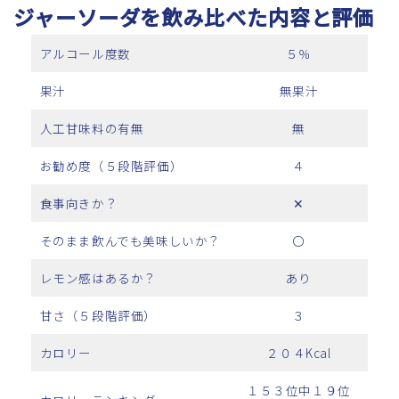
ジャーソーダを飲み比べた内容と評価
アルコール度数
５％
果汁
無果汁
人工甘味料の有無
無
お勧め度（５段階評価）
４
食事向きか？
✕
そのまま飲んでも美味しいか？
〇
レモン感はあるか？
あり
甘さ（５段階評価）
３
カロリー
２０４Kcal
１５３位中１９位