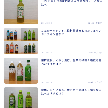
【2021年】伊右衛門新茶入りのカロリーと飲み
比べ
2021.06.08
おっと～ブログ
お茶のペットボトル飲料特徴まとめカフェイン
やカテキン量など
2021.05.25
おっと～ブログ
茶匠伝説、くらし良好、生茶の緑茶３種飲み比
べおすすめは？
2021.05.23
おっと～ブログ
綾鷹、お～いお茶、伊右衛門の緑茶３種を飲み
比べおすすめは？