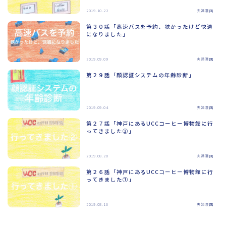
2019.10.22
夫婦漫画
第３０話「高速バスを予約、狭かったけど快適
になりました」
2019.09.09
夫婦漫画
第２９話「顔認証システムの年齢診断」
2019.09.04
夫婦漫画
第２７話「神戸にあるUCCコーヒー博物館に行
ってきました②」
2019.08.20
夫婦漫画
第２６話「神戸にあるUCCコーヒー博物館に行
ってきました①」
2019.08.16
夫婦漫画