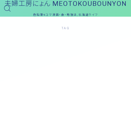
夫婦工房にょん MEOTOKOUBOUNYON
色鉛筆4コマ漫画・食・勉強法,北海道ライフ
TAG