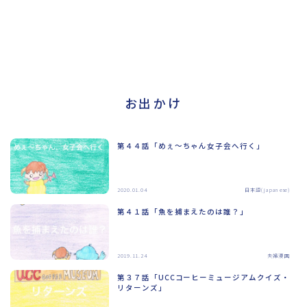
お出かけ
第４４話「めぇ～ちゃん女子会へ行く」
2020.01.04
日本語(japanese)
第４１話「魚を捕まえたのは誰？」
2019.11.24
夫婦漫画
第３７話「UCCコーヒーミュージアムクイズ・
リターンズ」