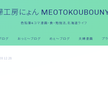
工房にょん MEOTOKOUBOUN
色鉛筆4コマ漫画・食・勉強法,北海道ライフ
ブログ
おっと～ブログ
めぇ～ブログ
夫婦漫画
プ
20.12.28
夫婦漫画