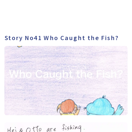
Story No41 Who Caught the Fish?