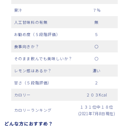
果汁
７%
人工甘味料の有無
無
お勧め度（５段階評価）
５
食事向きか？
〇
そのまま飲んでも美味しいか？
〇
レモン感はあるか？
濃い
甘さ（５段階評価）
２
カロリー
２０３Kcal
１３１位中１８位
カロリーランキング
(2021年7月8日現在)
どんな方におすすめ？