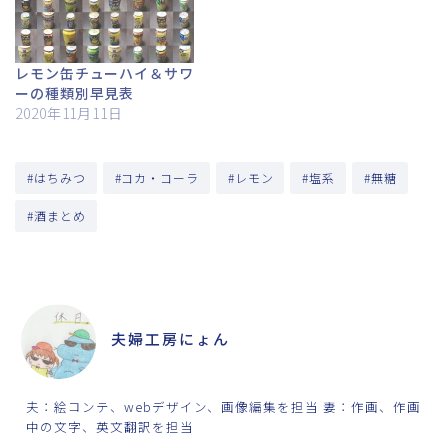
レモン缶チューハイ＆サワ
ーの種類別早見表
2020年11月11日
#はちみつ
#コカ・コーラ
#レモン
#塩系
#無糖
#酒まとめ
ABOUT ME
夫婦工房にょん
夫：絵コンテ、webデザイン、画像編集を担当 妻：作画、作画
中の文字、英文翻訳を担当