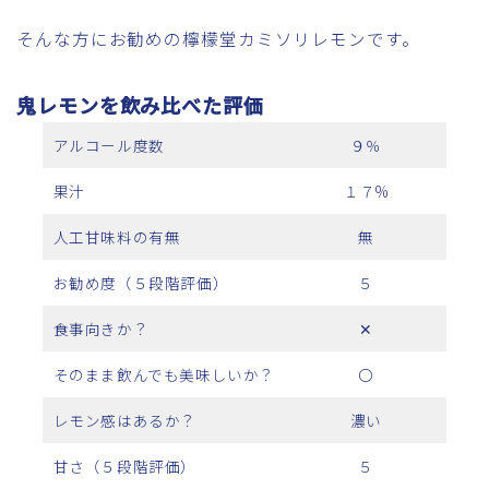
そんな方にお勧めの檸檬堂カミソリレモンです。
鬼レモンを飲み比べた評価
アルコール度数
９％
果汁
１７%
人工甘味料の有無
無
お勧め度（５段階評価）
５
食事向きか？
✕
そのまま飲んでも美味しいか？
〇
レモン感はあるか？
濃い
甘さ（５段階評価）
５