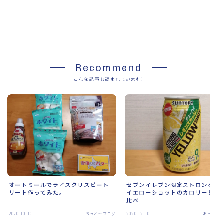
SHARE
Recommend
こんな記事も読まれています！
オートミールでライスクリスピート
セブンイレブン限定ストロング
リート作ってみた。
イエローショットのカロリーと
比べ
2020.10.10
おっと～ブログ
2020.12.10
おっと